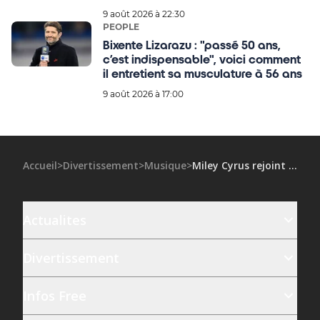
détails de leur arrestation musclée
9 août 2026 à 22:30
PEOPLE
Bixente Lizarazu : "passé 50 ans,
c’est indispensable", voici comment
il entretient sa musculature à 56 ans
9 août 2026 à 17:00
Accueil
>
Divertissement
>
Musique
>
Miley Cyrus rejoint Beyoncé en invitée surprise sur la scène du Stade de France
Actualites
Divertissement
Infos Free