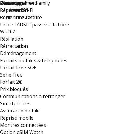
Déménagement
Résiliation
Plan du site
Avantages Free Family
Rétractation
Répéteur Wi-Fi
Régler une facture
Carte fibre / ADSL
Fin de l'ADSL : passez à la Fibre
Wi-Fi 7
Résiliation
Rétractation
Déménagement
Forfaits mobiles & téléphones
Forfait Free 5G+
Série Free
Forfait 2€
Prix bloqués
Communications à l'étranger
Smartphones
Assurance mobile
Reprise mobile
Montres connectées
Option eSIM Watch