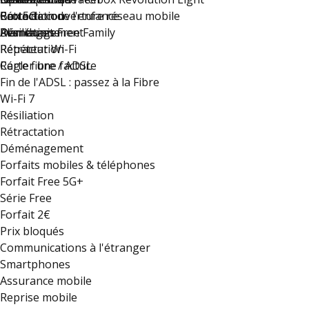
Rétractation
Carte de couverture réseau mobile
Protection de l'enfance
Box 5G
Déménagement
Résiliation
Plan du site
Avantages Free Family
Rétractation
Répéteur Wi-Fi
Régler une facture
Carte fibre / ADSL
Fin de l'ADSL : passez à la Fibre
Wi-Fi 7
Résiliation
Rétractation
Déménagement
Forfaits mobiles & téléphones
Forfait Free 5G+
Série Free
Forfait 2€
Prix bloqués
Communications à l'étranger
Smartphones
Assurance mobile
Reprise mobile