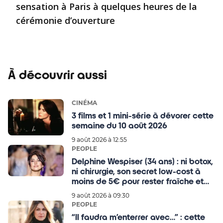
sensation à Paris à quelques heures de la
cérémonie d’ouverture
À découvrir aussi
CINÉMA
3 films et 1 mini-série à dévorer cette
semaine du 10 août 2026
9 août 2026 à 12:55
PEOPLE
Delphine Wespiser (34 ans) : ni botox,
ni chirurgie, son secret low-cost à
moins de 5€ pour rester fraîche et
ralentir le vieillissement cutané
9 août 2026 à 09:30
PEOPLE
“Il faudra m’enterrer avec…” : cette