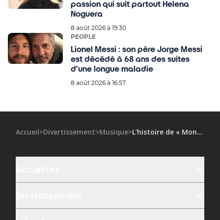
passion qui suit partout Helena
Noguera
8 août 2026 à 19:30
PEOPLE
Lionel Messi : son père Jorge Messi
est décédé à 68 ans des suites
d'une longue maladie
8 août 2026 à 16:57
Accueil
>
Divertissement
>
Musique
>
L’histoire de « Mon truc en plumes », la chanson de Zizi Jeanmaire que Lady Gaga devrait chanter aux JO
Actualites
Divertissement