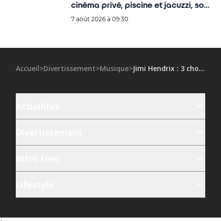
cinéma privé, piscine et jacuzzi, son
incroyable refuge dévoilé
7 août 2026 à 09:30
Accueil
>
Divertissement
>
Musique
>
Jimi Hendrix : 3 choses à savoir sur la légende du rock'n'roll
Actualites
Divertissement
Infos Free
Lifestyle