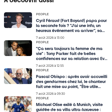
À découvrir aussi
PEOPLE
Cyril Féraud (Fort Boyard) papa pour
la seconde fois ? "J'ai une info, un
heureux événement va arriver", sa
réponse sans langue de bois
7 août 2026 à 13:00
PEOPLE
"Ça sera toujours la femme de ma
vie" : Tony Parker fait de belles
confidences sur sa relation avec Eva
Longoria, 15 ans après leur divorce !
7 août 2026 à 12:55
PEOPLE
Pascal Obispo : après avoir accueilli
des gendarmes chez lui, le chanteur
fait une mise au point, "Être utile
durant la catastrophe"
7 août 2026 à 09:30
PEOPLE
Michael Olise exilé à Munich, visite
guidée de sa villa ultra-luxueuse :