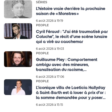
SÉRIES
L’histoire vraie derrière la prochaine
saison de « Monstres »
6 août 2026 à 19:19
PEOPLE
Cyril Féraud : "J'ai été traumatisé par
Coluche", le récit d'une scène lunaire
qui a viré au cauchemar
6 août 2026 à 19:03
PEOPLE
Guillaume Pley : Comportement
ambigu avec des mineures,
banalisation du racisme,
management toxique… le fondateur
6 août 2026 à 17:06
du média Legend en ligne de mire !
PEOPLE
L'iconique villa de Laeticia Hallyday
à Saint-Barth est à louer à prix d'or :
la somme demandée pour y poser
ses valises donne le tournis
6 août 2026 à 15:15