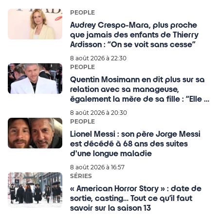
PEOPLE
Audrey Crespo-Mara, plus proche
que jamais des enfants de Thierry
Ardisson : “On se voit sans cesse”
8 août 2026 à 22:30
PEOPLE
Quentin Mosimann en dit plus sur sa
relation avec sa manageuse,
également la mère de sa fille : “Elle a
mis sa vie de côté pour ma
8 août 2026 à 20:30
carrière…”
PEOPLE
Lionel Messi : son père Jorge Messi
est décédé à 68 ans des suites
d'une longue maladie
8 août 2026 à 16:57
SÉRIES
« American Horror Story » : date de
sortie, casting… Tout ce qu’il faut
savoir sur la saison 13