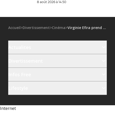
8 août 2026 à 14:50
Accueil
>
Divertissement
>
Cinéma
>
Virginie Efira prend la parole face aux prises de position d’Adèle Haenel et de Blanche Gardin
Actualites
Divertissement
Infos Free
Lifestyle
Internet