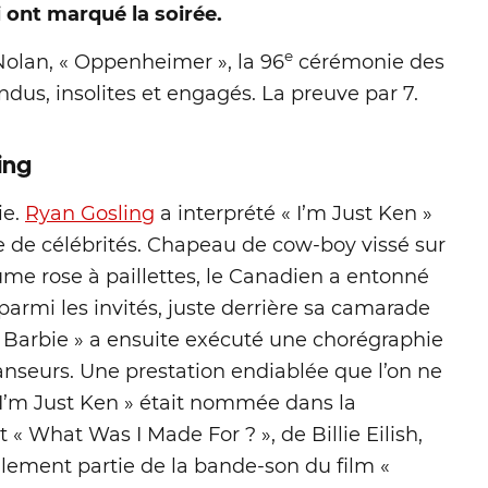
 ont marqué la soirée.
e
Nolan, « Oppenheimer », la 96
cérémonie des
us, insolites et engagés. La preuve par 7.
ing
ie.
Ryan
Gosling
a interprété « I’m Just Ken »
e de célébrités. Chapeau de cow-boy vissé sur
stume rose à paillettes, le Canadien a entonné
parmi les invités, juste derrière sa camarade
 « Barbie » a ensuite exécuté une chorégraphie
nseurs. Une prestation endiablée que l’on ne
« I’m Just Ken » était nommée dans la
 « What Was I Made For ? », de Billie Eilish,
galement partie de la bande-son du film «