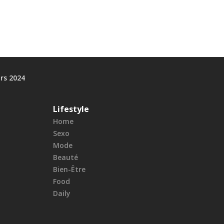
rs 2024
Lifestyle
Home
Sexo
Mode
Beauté
Bien-Être
Food
Daily