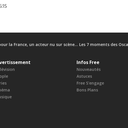
5:15
our la France, un acteur nu sur scène… Les 7 moments des Osca
vertissement
Infos Free
lévision
Nouveautés
ople
Astuces
ries
Free S'engage
néma
Bons Plans
sique