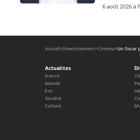
6 août 2026 à 1
Accueil
>
Divertissement
>
Cinéma
>
Un Oscar p
Actualites
Di
France
Té
Monde
Pe
Eco
Sé
Société
Ci
Culture
Mu