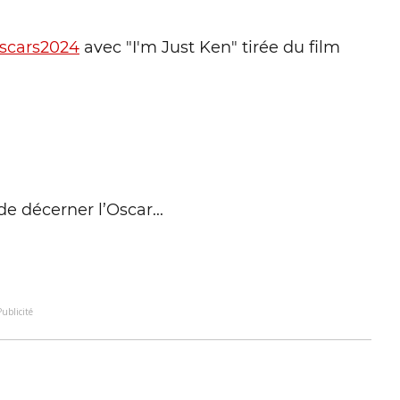
scars2024
avec "I'm Just Ken" tirée du film
e décerner l’Oscar...
Publicité