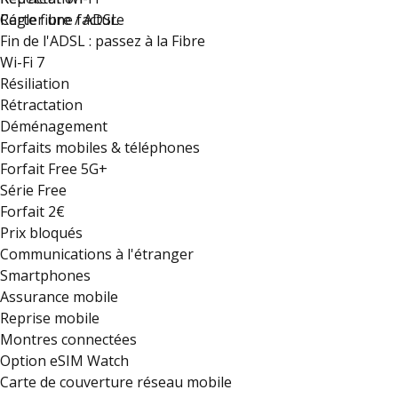
Régler une facture
Carte fibre / ADSL
Fin de l'ADSL : passez à la Fibre
Wi-Fi 7
Résiliation
Rétractation
Déménagement
Forfaits mobiles & téléphones
Forfait Free 5G+
Série Free
Forfait 2€
Prix bloqués
Communications à l'étranger
Smartphones
Assurance mobile
Reprise mobile
Montres connectées
Option eSIM Watch
Carte de couverture réseau mobile