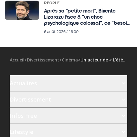
PEOPLE
Après sa "petite mort", Bixente
Lizarazu face à "un choc
psychologique colossal", ce "besoin"
qu'il ressent encore à 56 ans
6 août 2026 à 16:00
Accueil
>
Divertissement
>
Cinéma
>
Un acteur de « L’été où je suis devenue jolie » va jouer dans cette adaptation littéraire aux 261 millions de lecteurs
Actualites
Divertissement
Infos Free
Lifestyle