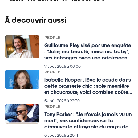
À découvrir aussi
PEOPLE
Guillaume Pley visé par une enquête
: "Jolie, ma beauté, merci ma baby",
ses échanges avec une adolescente
de 16 ans refont surface
7 août 2026 à 00:00
PEOPLE
Isabelle Huppert lève le coude dans
cette brasserie chic : sole meunière
et choucroute, voici combien coûte
un dîner dans son QG
6 août 2026 à 22:30
PEOPLE
Tony Parker : "Je n’avais jamais vu un
mort", ses confidences sur la
découverte effroyable du corps de
son père
6 août 2026 à 20:11