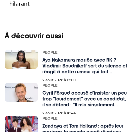
hilarant
À découvrir aussi
PEOPLE
Aya Nakamura mariée avec RK ?
Vladimir Boudnikoff sort du silence et
réagit à cette rumeur qui fait
beaucoup parler
7 août 2026 à 17:00
PEOPLE
Cyril Féraud accusé d'insister un peu
trop "lourdement" avec un candidat,
il se défend : "Il m'a simplement
touché"
7 août 2026 à 16:44
PEOPLE
Zendaya et Tom Holland : après leur
mariage, le couple aurait réuni ses