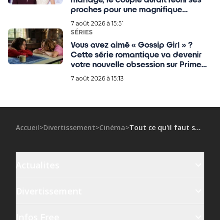
proches pour une magnifique
célébration au Royaume-Uni ce
7 août 2026 à 15:51
mardi !
SÉRIES
Vous avez aimé « Gossip Girl » ?
Cette série romantique va devenir
votre nouvelle obsession sur Prime
Video
7 août 2026 à 15:13
Accueil
>
Divertissement
>
Cinéma
>
Tout ce qu'il faut savoir sur « Le Deuxième Acte » de Quentin Dupieux, qui ouvre le Festival de Cannes
Actualites
Divertissement
Infos Free