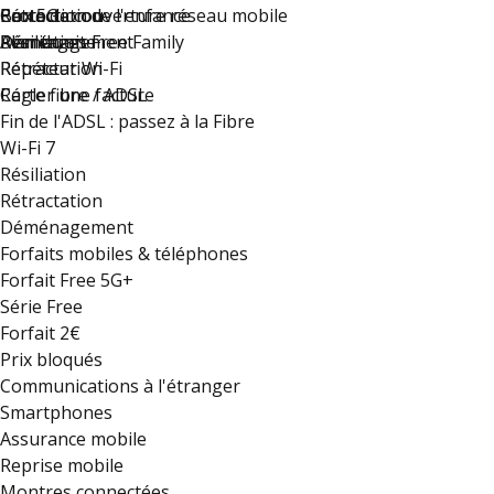
Rétractation
Carte de couverture réseau mobile
Protection de l'enfance
Box 5G
Déménagement
Résiliation
Plan du site
Avantages Free Family
Rétractation
Répéteur Wi-Fi
Régler une facture
Carte fibre / ADSL
Fin de l'ADSL : passez à la Fibre
Wi-Fi 7
Résiliation
Rétractation
Déménagement
Forfaits mobiles & téléphones
Forfait Free 5G+
Série Free
Forfait 2€
Prix bloqués
Communications à l'étranger
Smartphones
Assurance mobile
Reprise mobile
Montres connectées