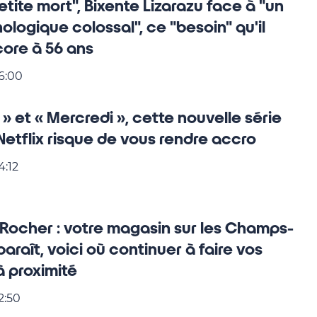
etite mort", Bixente Lizarazu face à "un
logique colossal", ce "besoin" qu'il
ore à 56 ans
6:00
te » et « Mercredi », cette nouvelle série
etflix risque de vous rendre accro
4:12
 Rocher : votre magasin sur les Champs-
paraît, voici où continuer à faire vos
 proximité
2:50