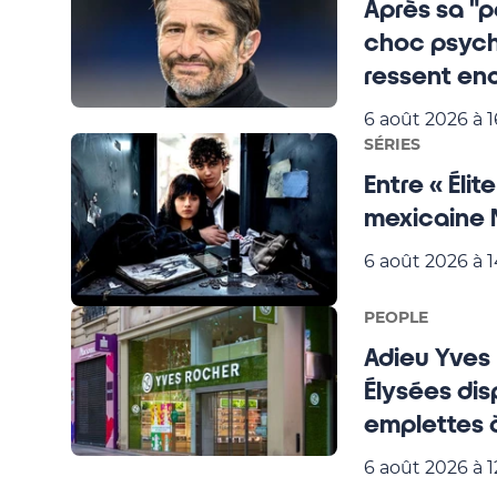
Après sa "p
choc psycho
ressent enc
6 août 2026 à 1
SÉRIES
Entre « Éli
mexicaine N
6 août 2026 à 1
PEOPLE
Adieu Yves
Élysées dis
emplettes à
6 août 2026 à 1