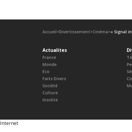
Accueil
>
Divertissement
>
Cinéma
>
« Signal i
Actualites
Di
France
Té
Monde
Pe
Eco
Sé
Faits Divers
Ci
Société
Mu
Culture
Insolite
Internet