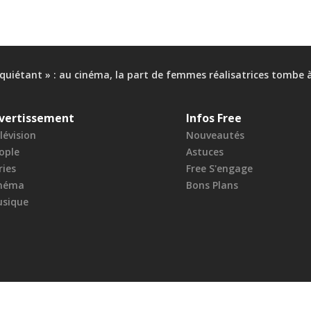
nquiétant » : au cinéma, la part de femmes réalisatrices tombe 
vertissement
Infos Free
lévision
Nouveautés
ople
Astuces
ries
Free S'engage
néma
Bons Plans
sique