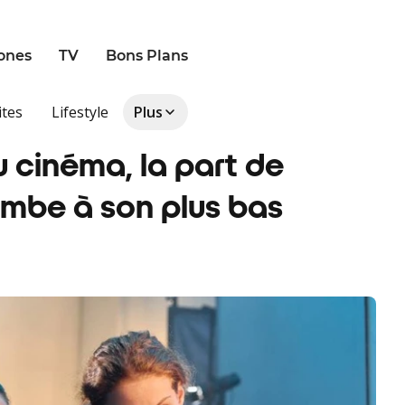
ones
TV
Bons Plans
ites
Lifestyle
Plus
au cinéma, la part de
ombe à son plus bas