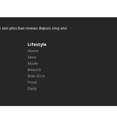
à son plus bas niveau depuis cinq ans
Lifestyle
Home
Sexo
Mode
Beauté
Bien-Être
Food
Daily