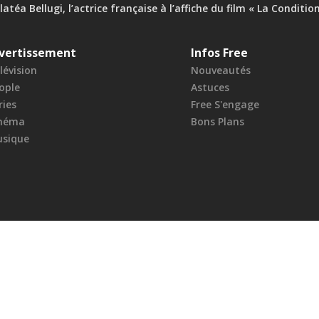
atéa Bellugi, l’actrice française à l’affiche du film « La Condition
vertissement
Infos Free
lévision
Nouveautés
ople
Astuces
ries
Free S'engage
néma
Bons Plans
sique