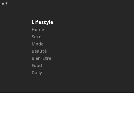
 » ?
Lifestyle
Home
Sexo
Mode
Beauté
Bien-Être
Food
Daily