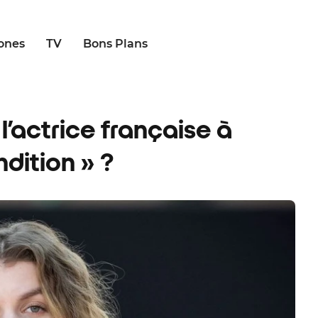
ones
TV
Bons Plans
l’actrice française à
ndition » ?