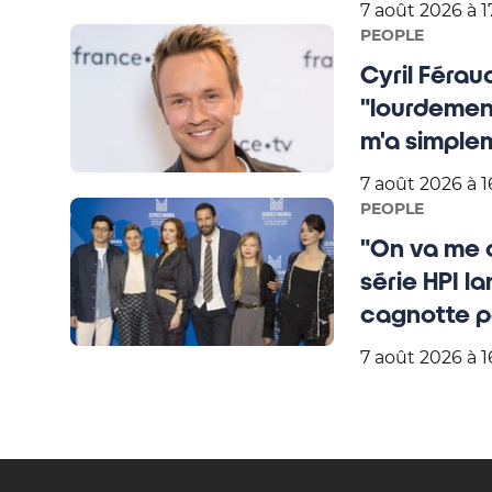
7 août 2026 à 1
PEOPLE
Cyril Férau
"lourdement"
m'a simple
7 août 2026 à 1
PEOPLE
"On va me co
série HPI l
cagnotte po
7 août 2026 à 1