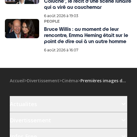
Coluche", le récit d'une scène lunaire
qui a viré au cauchemar
6 août 2026 à 19:03
PEOPLE
Bruce Willis : au moment de leur
rencontre, Emma Heming était sur le
point de dire oui à un autre homme
6 août 2026 à 16:07
Accueil
>
Divertissement
>
Cinéma
>
Premières images de Benjamin Voisin en Johnny Hallyday, Laura Smet au casting… Ce que l’on sait du biopic événement
Actualites
Divertissement
Infos Free