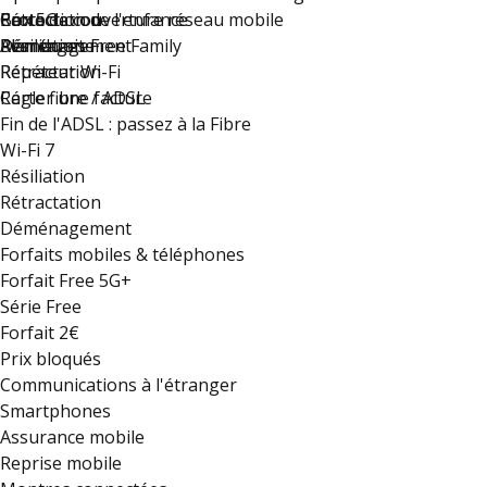
Rétractation
Carte de couverture réseau mobile
Protection de l'enfance
Box 5G
Déménagement
Résiliation
Plan du site
Avantages Free Family
Rétractation
Répéteur Wi-Fi
Régler une facture
Carte fibre / ADSL
Fin de l'ADSL : passez à la Fibre
Wi-Fi 7
Résiliation
Rétractation
Déménagement
Forfaits mobiles & téléphones
Forfait Free 5G+
Série Free
Forfait 2€
Prix bloqués
Communications à l'étranger
Smartphones
Assurance mobile
Reprise mobile