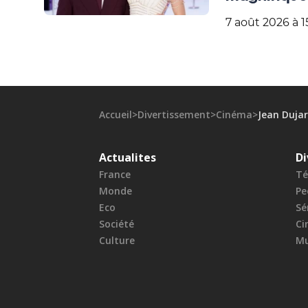
7 août 2026 à 1
Accueil
>
Divertissement
>
Cinéma
>
Jean Dujar
Actualites
Di
France
Té
Monde
Pe
Eco
Sé
Société
Ci
Culture
Mu