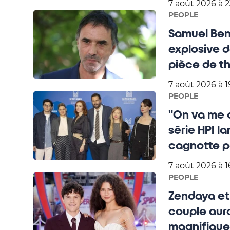
7 août 2026 à 
PEOPLE
Samuel Bench
explosive d
pièce de th
7 août 2026 à 1
PEOPLE
"On va me co
série HPI l
cagnotte po
7 août 2026 à 1
PEOPLE
Zendaya et 
couple aura
magnifique 