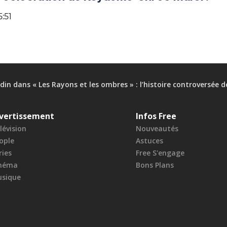
5:51
din dans « Les Rayons et les ombres » : l’histoire controversée d
vertissement
Infos Free
lévision
Nouveautés
ople
Astuces
ries
Free S'engage
néma
Bons Plans
sique