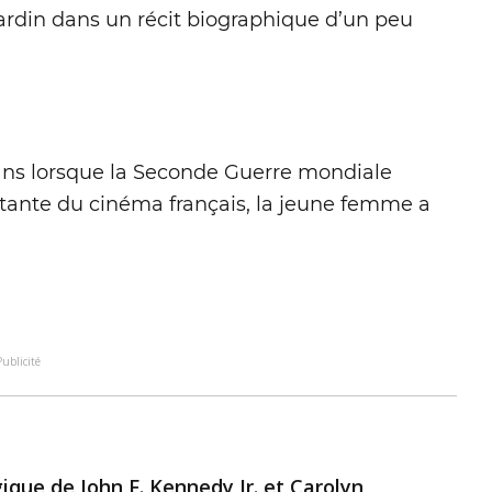
ardin dans un récit biographique d’un peu
9 ans lorsque la Seconde Guerre mondiale
ante du cinéma français, la jeune femme a
Publicité
ragique de John F. Kennedy Jr. et Carolyn