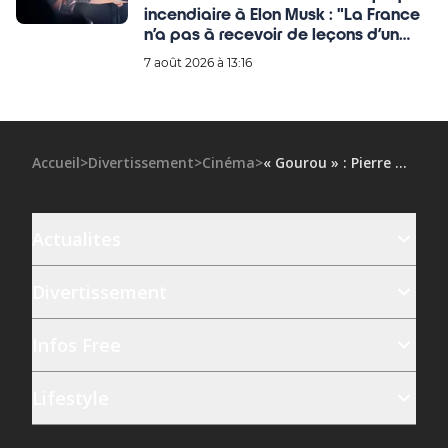
incendiaire à Elon Musk : "La France
n’a pas à recevoir de leçons d’un
étranger"
7 août 2026 à 13:16
Accueil
>
Divertissement
>
Cinéma
>
« Gourou » : Pierre Niney se dévoile dans la première bande-annonce du film
Actualites
Divertissement
Infos Free
Lifestyle