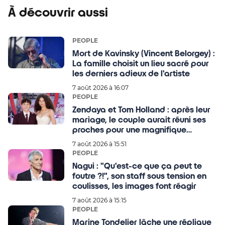
À découvrir aussi
PEOPLE
Mort de Kavinsky (Vincent Belorgey) :
La famille choisit un lieu sacré pour
les derniers adieux de l'artiste
7 août 2026 à 16:07
PEOPLE
Zendaya et Tom Holland : après leur
mariage, le couple aurait réuni ses
proches pour une magnifique
célébration au Royaume-Uni ce
7 août 2026 à 15:51
mardi !
PEOPLE
Nagui : "Qu'est-ce que ça peut te
foutre ?!", son staff sous tension en
coulisses, les images font réagir
7 août 2026 à 15:15
PEOPLE
Marine Tondelier lâche une réplique