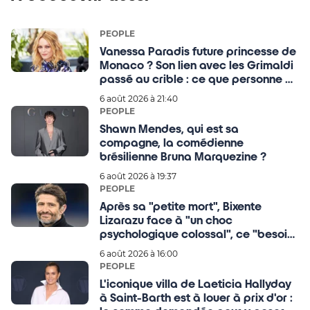
PEOPLE
Vanessa Paradis future princesse de
Monaco ? Son lien avec les Grimaldi
passé au crible : ce que personne ou
presque n'avait imaginé
6 août 2026 à 21:40
PEOPLE
Shawn Mendes, qui est sa
compagne, la comédienne
brésilienne Bruna Marquezine ?
6 août 2026 à 19:37
PEOPLE
Après sa "petite mort", Bixente
Lizarazu face à "un choc
psychologique colossal", ce "besoin"
qu'il ressent encore à 56 ans
6 août 2026 à 16:00
PEOPLE
L'iconique villa de Laeticia Hallyday
à Saint-Barth est à louer à prix d'or :