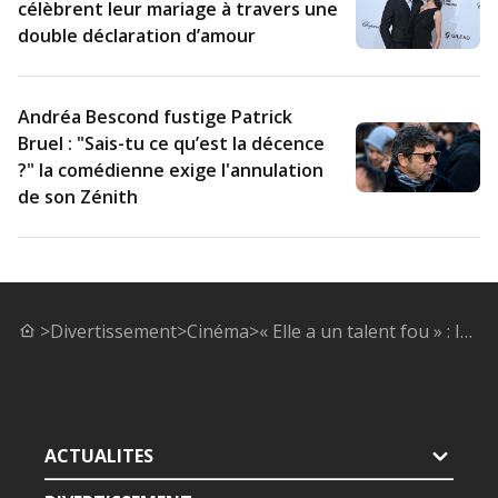
célèbrent leur mariage à travers une
double déclaration d’amour
Andréa Bescond fustige Patrick
Bruel : "Sais-tu ce qu’est la décence
?" la comédienne exige l'annulation
de son Zénith
>
Divertissement
>
Cinéma
>
« Elle a un talent fou » : Isabelle Adjani réagit au choix de Margaret Qualley pour le remake de son film culte
ACTUALITES