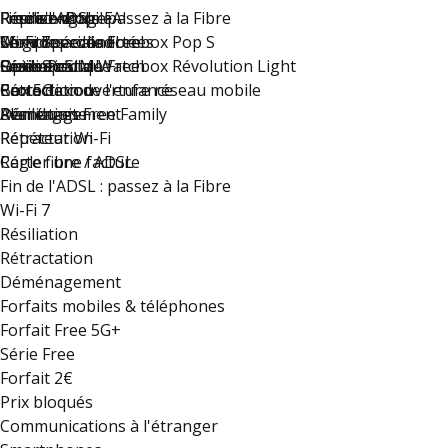
Fin de l'ADSL : passez à la Fibre
Reprise mobile
Résiliez votre FAI
Free s'engage
Freebox Pop
Wi-Fi 7
Montres connectées
Compte accès libre
Le groupe Iliad
Série Spéciale Freebox Pop S
Résiliation
Option eSIM Watch
Guide Pratique
Free recrute !
Série Spéciale Freebox Révolution Light
Rétractation
Carte de couverture réseau mobile
Protection de l'enfance
Box 5G
Déménagement
Résiliation
Plan du site
Avantages Free Family
Rétractation
Répéteur Wi-Fi
Régler une facture
Carte fibre / ADSL
Fin de l'ADSL : passez à la Fibre
Wi-Fi 7
Résiliation
Rétractation
Déménagement
Forfaits mobiles & téléphones
Forfait Free 5G+
Série Free
Forfait 2€
Prix bloqués
Communications à l'étranger