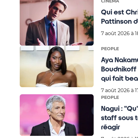
CINÉMA
Qui est Chri
Pattinson d
7 août 2026 à 1
PEOPLE
Aya Nakamu
Boudnikoff 
qui fait be
7 août 2026 à 1
PEOPLE
Nagui : "Qu'
staff sous 
réagir