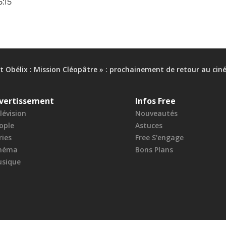
5:15
et Obélix : Mission Cléopâtre » : prochainement de retour au ciné
vertissement
Infos Free
lévision
Nouveautés
ople
Astuces
ries
Free S'engage
néma
Bons Plans
sique