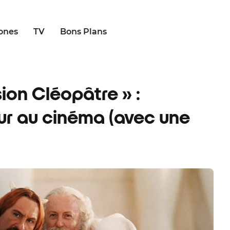
ones
TV
Bons Plans
sion Cléopâtre » :
ur au cinéma (avec une