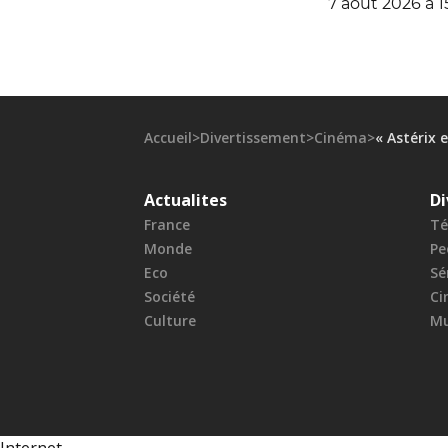
7 août 2026 à 1
Accueil
>
Divertissement
>
Cinéma
>
« Astérix 
Actualites
Di
France
Té
Monde
Pe
Eco
Sé
Société
Ci
Culture
Mu