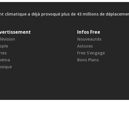
t climatique a déjà provoqué plus de 43 millions de déplacemen
vertissement
Infos Free
lévision
Nouveautés
ople
Astuces
ries
Free S'engage
néma
Bons Plans
sique