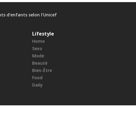
ts d’enfants selon l’Unicef
Lifestyle
Home
Sexo
Mode
Beauté
Bien-Être
Food
Daily