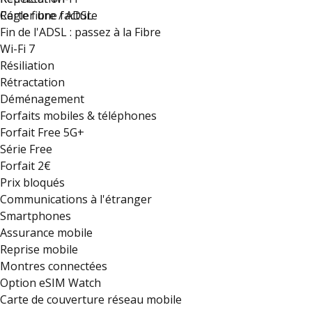
Régler une facture
Carte fibre / ADSL
Fin de l'ADSL : passez à la Fibre
Wi-Fi 7
Résiliation
Rétractation
Déménagement
Forfaits mobiles & téléphones
Forfait Free 5G+
Série Free
Forfait 2€
Prix bloqués
Communications à l'étranger
Smartphones
Assurance mobile
Reprise mobile
Montres connectées
Option eSIM Watch
Carte de couverture réseau mobile