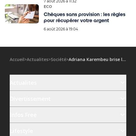
7 août 2026 à 11:32
ECO
Chèques sans provision : les règles
pour récupérer votre argent
6 août 2026 à 19:04
Accueil
>
Actualites
>
Société
>
Adriana Karembeu brise le silence et accuse le père de sa fille de violences
Actualites
Divertissement
Infos Free
Lifestyle