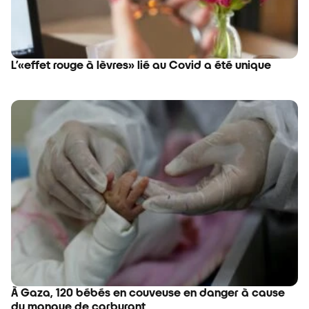
L’«effet rouge à lèvres» lié au Covid a été unique
À Gaza, 120 bébés en couveuse en danger à cause
du manque de carburant