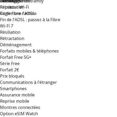
Déménagement
Résiliation
Plan du site
Avantages Free Family
Rétractation
Répéteur Wi-Fi
Régler une facture
Carte fibre / ADSL
Fin de l'ADSL : passez à la Fibre
Wi-Fi 7
Résiliation
Rétractation
Déménagement
Forfaits mobiles & téléphones
Forfait Free 5G+
Série Free
Forfait 2€
Prix bloqués
Communications à l'étranger
Smartphones
Assurance mobile
Reprise mobile
Montres connectées
Option eSIM Watch