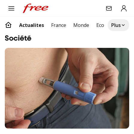
Actualites
France
Monde
Eco
Société
Plus
Articles suivants
société