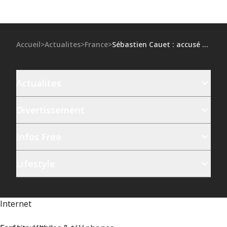
Accueil
>
Actualites
>
France
>
Sébastien Cauet : accusé de faits gravissimes, l'animateur a été placé en garde à vue et sa compagne auditionnée, tous les détails !
Actualites
Divertissement
Infos Free
Lifestyle
Internet