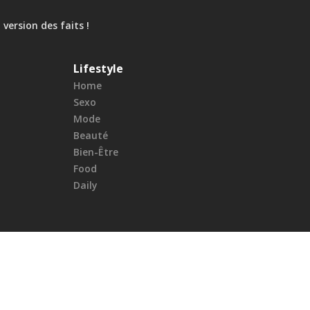
 version des faits !
Lifestyle
Home
Sexo
Mode
Beauté
Bien-Être
Food
Daily