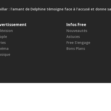
ubillar : l'amant de Delphine témoigne face à l'accusé et donne sa
vertissement
Infos Free
lévision
Nouveautés
ople
Astuces
ries
Free S'engage
néma
Bons Plans
sique