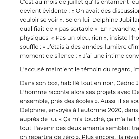
C'est au mois de juillet qu'ils entament l
devient évidente : « On avait des discussio
vouloir se voir ». Selon lui, Delphine Jubill
qualifiait de « pas sortable ». En revanche,
physiques. « Pas un bleu, rien », insiste l'
souffle : « J’étais à des années-lumière d’i
moment de silence : « J’ai une intime convi
L'accusé maintient le témoin du regard, im
Dans son box, habillé tout en noir, Cédric
L'homme raconte alors ses projets avec De
ensemble, près des écoles ». Aussi, il se so
Delphine, envoyés à l’automne 2020, dans l
auprès de lui. « Ça m’a touché, ça m’a fait 
tout, l'avenir des deux amants semblait tracé
on repartira de zéro ». Plus encore, ils rêv