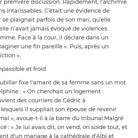
eur première discussion. Rapidement, l'alchimie
ns intarissables. C’était une évidence de
ar se plaignait parfois de son mari, qu’elle
 elle n’avait jamais évoqué de violences
homme. Face à la cour, il déclare dans un
maginer une fin pareille ». Puis, après un
ction ».
passible et froid
 Jubillar fixe l'amant de sa femme sans un mot.
lphine : « On cherchait un logement
uvient des courriers de Cédric à
esquels il suppliait son épouse de revenir
mal », avoue-t-il à la barre du tribunal.Malgré
 : « Je lui avais dit, on vend, on solde tout, et
aient d'un mariage à la cathédrale d’Albi et