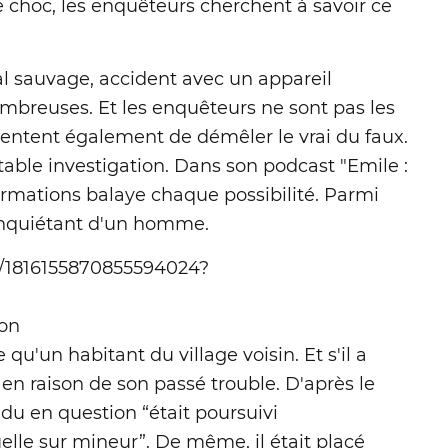
le choc, les enquêteurs cherchent à savoir ce
l sauvage, accident avec un appareil
nombreuses. Et les enquêteurs ne sont pas les
s tentent également de démêler le vrai du faux.
table investigation. Dans son podcast "Emile :
ormations balaye chaque possibilité. Parmi
 inquiétant d'un homme.
s/1816155870855594024?
ion
qu'un habitant du village voisin. Et s'il a
st en raison de son passé trouble. D'après le
idu en question “était poursuivi
elle sur mineur”. De même, il était placé