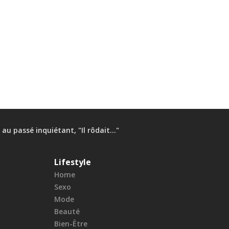
 passé inquiétant, "Il rôdait…"
Lifestyle
Home
Sexo
Mode
Beauté
Bien-Être