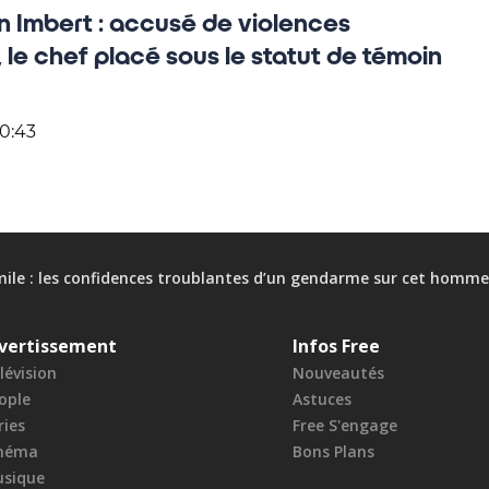
n Imbert : accusé de violences
 le chef placé sous le statut de témoin
20:43
mile : les confidences troublantes d’un gendarme sur cet homme au
vertissement
Infos Free
lévision
Nouveautés
ople
Astuces
ries
Free S'engage
néma
Bons Plans
sique