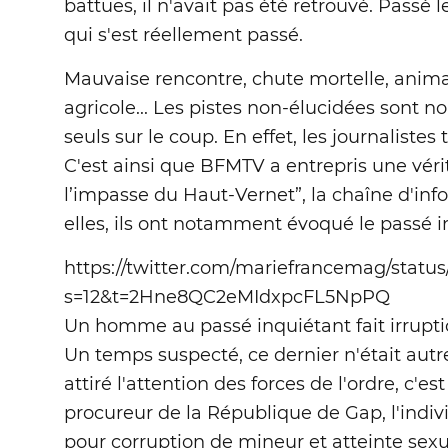
battues, il n'avait pas été retrouvé. Passé 
qui s'est réellement passé.
Mauvaise rencontre, chute mortelle, anima
agricole... Les pistes non-élucidées sont 
seuls sur le coup. En effet, les journaliste
C'est ainsi que BFMTV a entrepris une véri
l’impasse du Haut-Vernet”, la chaîne d'inf
elles, ils ont notamment évoqué le passé
https://twitter.com/mariefrancemag/statu
s=12&t=2Hne8QC2eMIdxpcFL5NpPQ
Un homme au passé inquiétant fait irrupt
Un temps suspecté, ce dernier n'était autre 
attiré l'attention des forces de l'ordre, c'e
procureur de la République de Gap, l'indiv
pour corruption de mineur et atteinte sexu