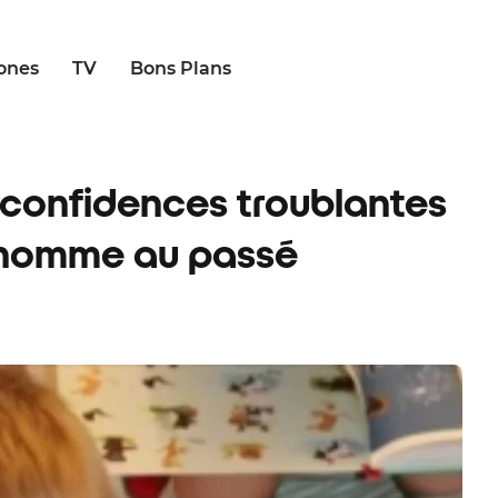
ones
TV
Bons Plans
es confidences troublantes
 homme au passé