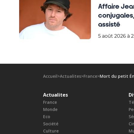
Affaire Jea
conjugales,
assisté
5 août 2026 à 
Accueil
>
Actualites
>
France
>
Mort du petit É
Actualites
Di
France
Té
Monde
Pe
Eco
Sé
Société
Ci
Culture
Mu