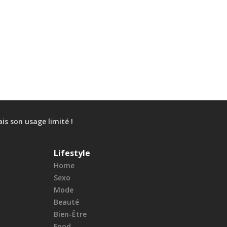
is son usage limité !
Lifestyle
Home
Sexo
Mode
Beauté
Bien-Être
Food