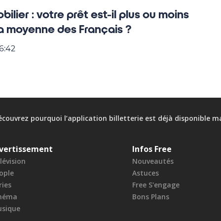
bilier : votre prêt est-il plus ou moins
 la moyenne des Français ?
6:42
écouvrez pourquoi l’application billetterie est déjà disponible ma
vertissement
Infos Free
lévision
Nouveautés
ople
Astuces
ries
Free S'engage
néma
Bons Plans
sique