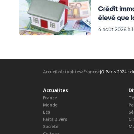
Crédit immo
élevé que
4 août 2026 à 1
Accueil
>
Actualites
>
France
>
JO Paris 2024 : d
Actualites
Di
France
Té
Monde
Pe
Eco
Sé
Faits Divers
Ci
Société
Mu
Culture