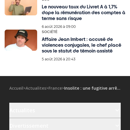
Le nouveau taux du Livret A à 1,7%
dope la rémunération des comptes à
terme sans risque
6 août 2026 à 09:00
SOCIÉTÉ
Affaire Jean Imbert : accusé de
violences conjugales, le chef placé
sous le statut de témoin assisté
5 août 2026 à 20:43
Accueil
>
Actualites
>
France
>
Insolite : une fugitive arrêtée grâce à un coup de maître de la police américaine, tous les détails !
Actualites
Divertissement