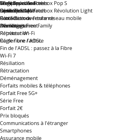
Wi-Fi 7
Montres connectées
Compte accès libre
Le groupe Iliad
Série Spéciale Freebox Pop S
Résiliation
Option eSIM Watch
Guide Pratique
Free recrute !
Série Spéciale Freebox Révolution Light
Rétractation
Carte de couverture réseau mobile
Protection de l'enfance
Box 5G
Déménagement
Résiliation
Plan du site
Avantages Free Family
Rétractation
Répéteur Wi-Fi
Régler une facture
Carte fibre / ADSL
Fin de l'ADSL : passez à la Fibre
Wi-Fi 7
Résiliation
Rétractation
Déménagement
Forfaits mobiles & téléphones
Forfait Free 5G+
Série Free
Forfait 2€
Prix bloqués
Communications à l'étranger
Smartphones
Assurance mobile