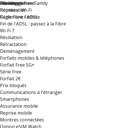
Déménagement
Résiliation
Plan du site
Avantages Free Family
Rétractation
Répéteur Wi-Fi
Régler une facture
Carte fibre / ADSL
Fin de l'ADSL : passez à la Fibre
Wi-Fi 7
Résiliation
Rétractation
Déménagement
Forfaits mobiles & téléphones
Forfait Free 5G+
Série Free
Forfait 2€
Prix bloqués
Communications à l'étranger
Smartphones
Assurance mobile
Reprise mobile
Montres connectées
Option eSIM Watch