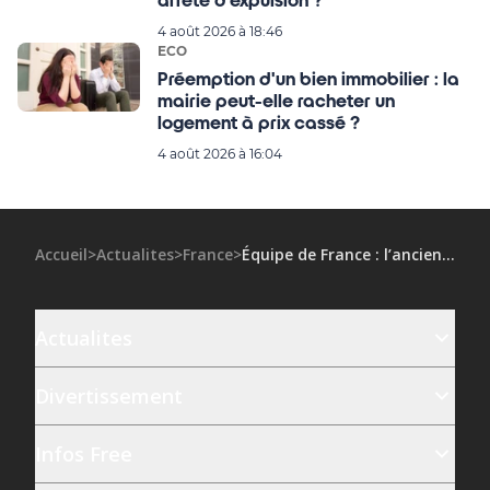
arrêté d'expulsion ?
4 août 2026 à 18:46
ECO
Préemption d'un bien immobilier : la
mairie peut-elle racheter un
logement à prix cassé ?
4 août 2026 à 16:04
Accueil
>
Actualites
>
France
>
Équipe de France : l’ancien footballeur Patrice Evra vient d’être condamné lourdement, tous les détails !
Actualites
Divertissement
Infos Free