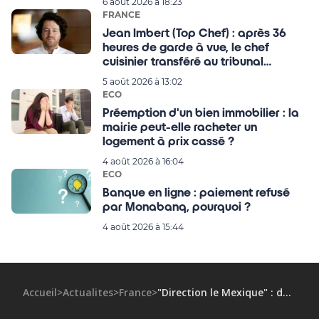
6 août 2026 à 18:23
FRANCE
Jean Imbert (Top Chef) : après 36
heures de garde à vue, le chef
cuisinier transféré au tribunal
judiciaire de Paris, tous les détails !
5 août 2026 à 13:02
ECO
Préemption d'un bien immobilier : la
mairie peut-elle racheter un
logement à prix cassé ?
4 août 2026 à 16:04
ECO
Banque en ligne : paiement refusé
par Monabanq, pourquoi ?
4 août 2026 à 15:44
Accueil
>
Actualites
>
France
>
"Direction le Mexique" : découvrez la Miss qui représentera la France au concours Miss Univers 2024 !