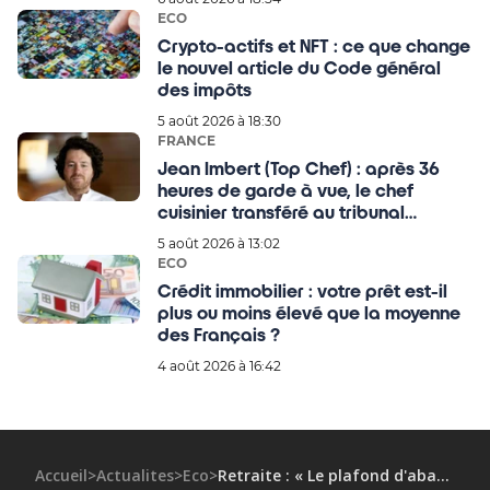
ECO
Crypto-actifs et NFT : ce que change
le nouvel article du Code général
des impôts
5 août 2026 à 18:30
FRANCE
Jean Imbert (Top Chef) : après 36
heures de garde à vue, le chef
cuisinier transféré au tribunal
judiciaire de Paris, tous les détails !
5 août 2026 à 13:02
ECO
Crédit immobilier : votre prêt est-il
plus ou moins élevé que la moyenne
des Français ?
4 août 2026 à 16:42
Accueil
>
Actualites
>
Eco
>
Retraite : « Le plafond d'abattement de 4 439 euros pour les impôts, c'est nouveau ? »