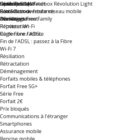
Résiliation
Option eSIM Watch
Guide Pratique
Free recrute !
Série Spéciale Freebox Révolution Light
Rétractation
Carte de couverture réseau mobile
Protection de l'enfance
Box 5G
Déménagement
Résiliation
Plan du site
Avantages Free Family
Rétractation
Répéteur Wi-Fi
Régler une facture
Carte fibre / ADSL
Fin de l'ADSL : passez à la Fibre
Wi-Fi 7
Résiliation
Rétractation
Déménagement
Forfaits mobiles & téléphones
Forfait Free 5G+
Série Free
Forfait 2€
Prix bloqués
Communications à l'étranger
Smartphones
Assurance mobile
Reprise mobile