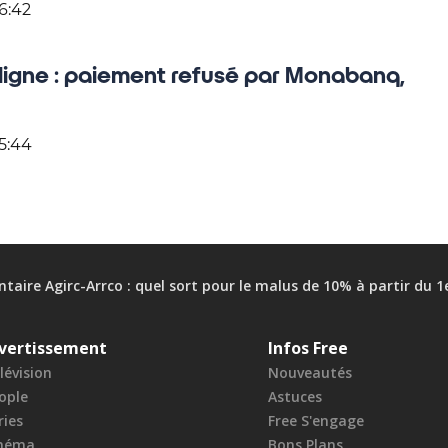
6:42
ligne : paiement refusé par Monabanq,
5:44
aire Agirc-Arrco : quel sort pour le malus de 10% à partir du 
vertissement
Infos Free
lévision
Nouveautés
ople
Astuces
ries
Free S'engage
néma
Bons Plans