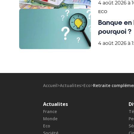
4 août 2026 à 1
ECO
Banque en 
pourquoi ?
4 août 2026 à 1
Accueil
>
Actualites
>
Eco
>
Retraite complément
Actualites
Di
France
Té
Monde
Pe
Eco
Sé
Société
Ci