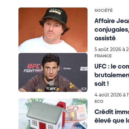
SOCIÉTÉ
Affaire Jea
conjugales,
assisté
5 août 2026 à 
FRANCE
UFC : le co
brutalement
sait !
4 août 2026 à 1
ECO
Crédit immo
élevé que