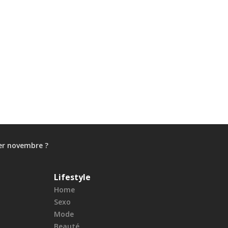
1er novembre ?
Lifestyle
Home
Sexo
Mode
Beauté