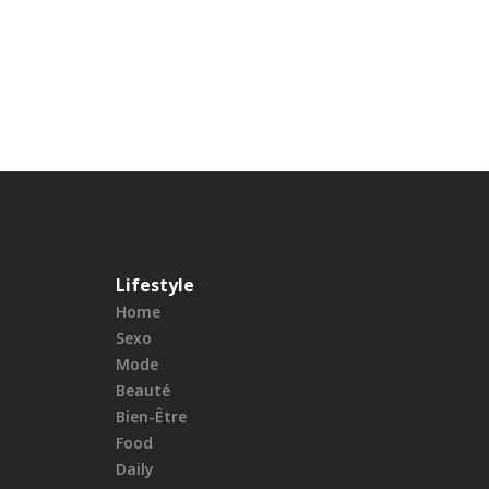
Lifestyle
Home
Sexo
Mode
Beauté
Bien-Être
Food
Daily