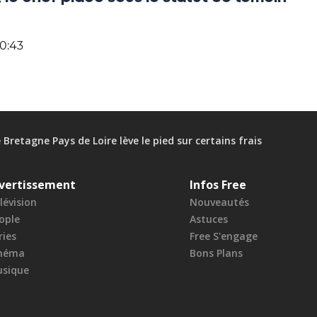
20:43
 Bretagne Pays de Loire lève le pied sur certains frais
vertissement
Infos Free
lévision
Nouveautés
ople
Astuces
ries
Free S'engage
néma
Bons Plans
sique