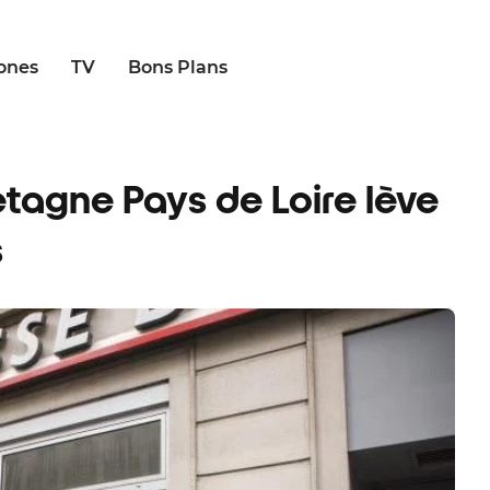
ones
TV
Bons Plans
etagne Pays de Loire lève
s