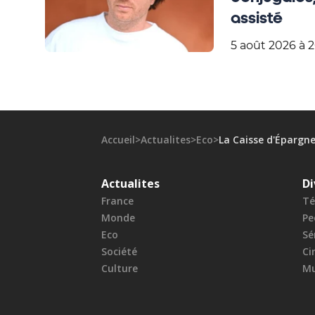
assisté
5 août 2026 à 
Accueil
>
Actualites
>
Eco
>
La Caisse d'Épargne
Actualites
Di
France
Té
Monde
Pe
Eco
Sé
Société
Ci
Culture
Mu