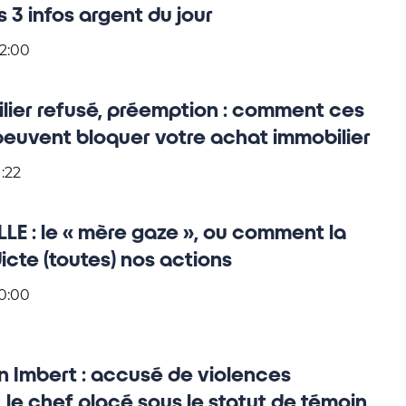
es 3 infos argent du jour
22:00
ilier refusé, préemption : comment ces
peuvent bloquer votre achat immobilier
1:22
ELLE : le « mère gaze », ou comment la
dicte (toutes) nos actions
10:00
n Imbert : accusé de violences
 le chef placé sous le statut de témoin