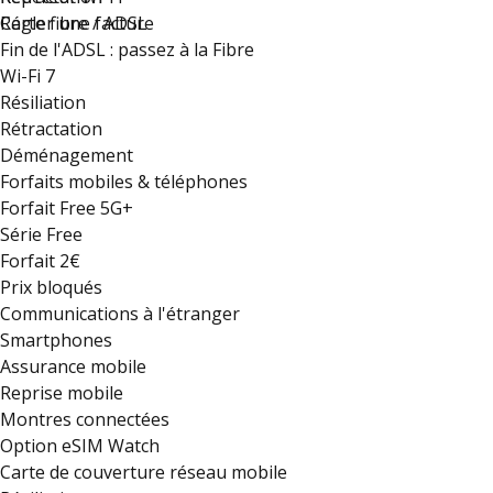
Régler une facture
Carte fibre / ADSL
Fin de l'ADSL : passez à la Fibre
Wi-Fi 7
Résiliation
Rétractation
Déménagement
Forfaits mobiles & téléphones
Forfait Free 5G+
Série Free
Forfait 2€
Prix bloqués
Communications à l'étranger
Smartphones
Assurance mobile
Reprise mobile
Montres connectées
Option eSIM Watch
Carte de couverture réseau mobile