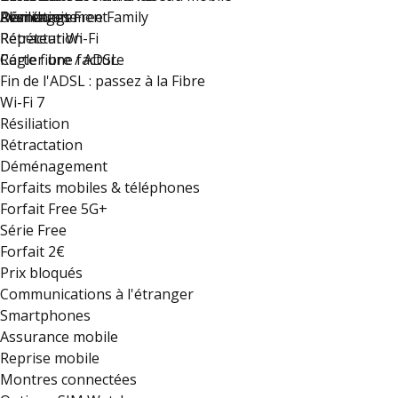
Déménagement
Résiliation
Plan du site
Avantages Free Family
Rétractation
Répéteur Wi-Fi
Régler une facture
Carte fibre / ADSL
Fin de l'ADSL : passez à la Fibre
Wi-Fi 7
Résiliation
Rétractation
Déménagement
Forfaits mobiles & téléphones
Forfait Free 5G+
Série Free
Forfait 2€
Prix bloqués
Communications à l'étranger
Smartphones
Assurance mobile
Reprise mobile
Montres connectées