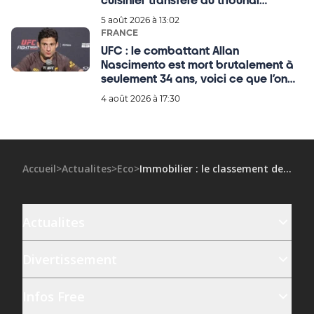
cuisinier transféré au tribunal
judiciaire de Paris, tous les détails !
5 août 2026 à 13:02
FRANCE
UFC : le combattant Allan
Nascimento est mort brutalement à
seulement 34 ans, voici ce que l’on
sait !
4 août 2026 à 17:30
Accueil
>
Actualites
>
Eco
>
Immobilier : le classement des grandes villes où les prix chutent le plus
Actualites
Divertissement
Infos Free