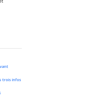
et
avant
 trois infos
4