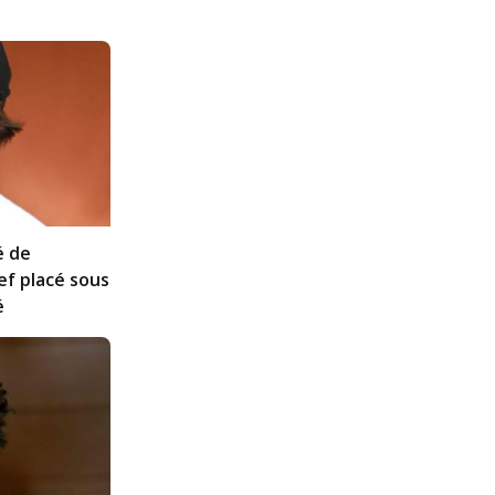
́ de
ef placé sous
́