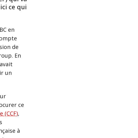
ici ce qui
SBC en
 compte
sion de
roup. En
avait
ir un
eur
ocurer ce
e (CCF)
,
s
nçaise à