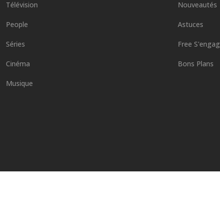
Télévision
Nouveautés
People
Astuces
Séries
Free S'enga
Cinéma
Bons Plans
Musique