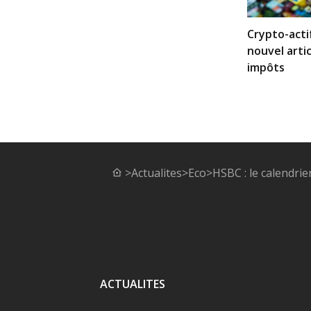
Crypto-acti
nouvel artic
impôts
>
Actualites
>
Eco
>
HSBC : le calendri
ACTUALITES