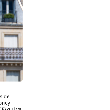
rs de
Money
F) qui va