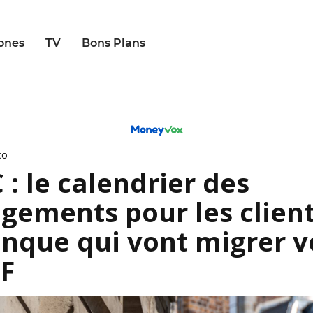
ones
TV
Bons Plans
co
 : le calendrier des
gements pour les client
anque qui vont migrer v
CF