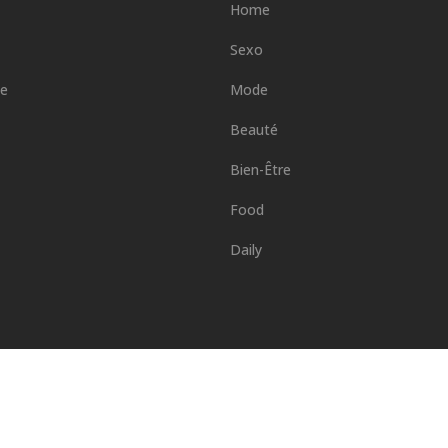
Home
Sexo
ge
Mode
Beauté
Bien-Être
Food
Daily