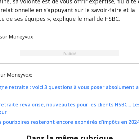
ine, sa volonté est de vous offrir expertise, fluidité 
relationnelle en s’appuyant sur le savoir-faire et la
 de ses équipes », explique le mail de HSBC.
 sur
Moneyvox
Publicité
 sur
Moneyvox
:
gne retraite : voici 3 questions à vous poser absolument 
etraite revalorisé, nouveautés pour les clients HSBC... Les
our
s pourboires resteront encore exonérés d'impôts en 202
Dans la même rubrique