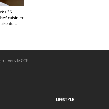
rès 36
chef cuisinier
iaire de
grer vers le CCF
LIFESTYLE