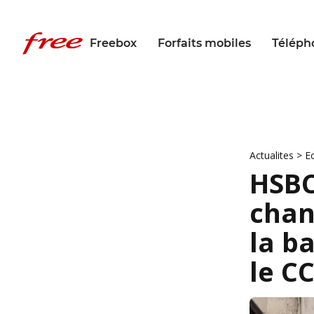
Freebox
Forfaits mobiles
Téléph
Actualites
>
E
HSBC
chan
la b
le C