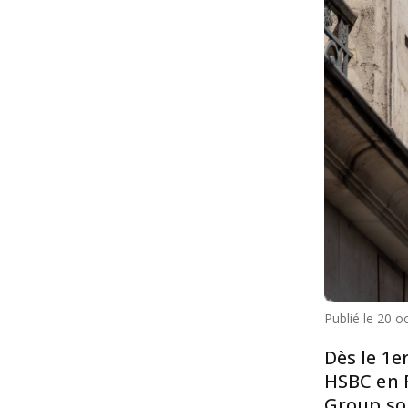
Publié le
20 oc
Dès le 1e
HSBC en F
Group so