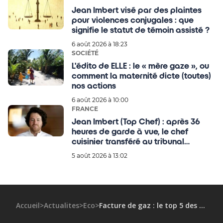
Jean Imbert visé par des plaintes
pour violences conjugales : que
signifie le statut de témoin assisté ?
6 août 2026 à 18:23
SOCIÉTÉ
L'édito de ELLE : le « mère gaze », ou
comment la maternité dicte (toutes)
nos actions
6 août 2026 à 10:00
FRANCE
Jean Imbert (Top Chef) : après 36
heures de garde à vue, le chef
cuisinier transféré au tribunal
judiciaire de Paris, tous les détails !
5 août 2026 à 13:02
Accueil
>
Actualites
>
Eco
>
Facture de gaz : le top 5 des offres les moins chères en octobre