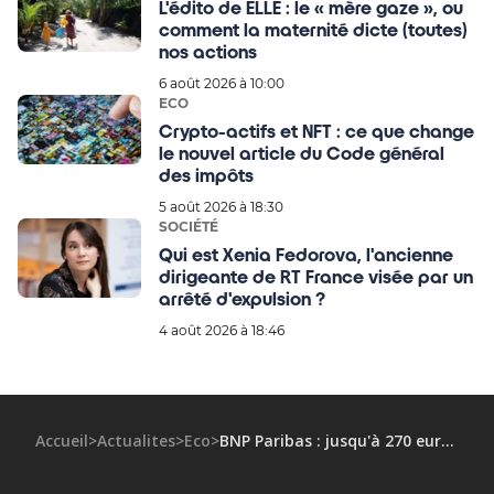
L'édito de ELLE : le « mère gaze », ou
comment la maternité dicte (toutes)
nos actions
6 août 2026 à 10:00
ECO
Crypto-actifs et NFT : ce que change
le nouvel article du Code général
des impôts
5 août 2026 à 18:30
SOCIÉTÉ
Qui est Xenia Fedorova, l'ancienne
dirigeante de RT France visée par un
arrêté d'expulsion ?
4 août 2026 à 18:46
Accueil
>
Actualites
>
Eco
>
BNP Paribas : jusqu'à 270 euros d'avantages si vous ouvrez un compte en ligne d'ici le 15 juin