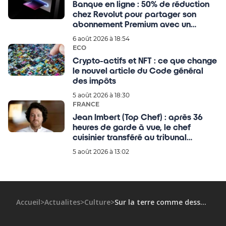
Banque en ligne : 50% de réduction
chez Revolut pour partager son
abonnement Premium avec un
proche
6 août 2026 à 18:54
ECO
Crypto-actifs et NFT : ce que change
le nouvel article du Code général
des impôts
5 août 2026 à 18:30
FRANCE
Jean Imbert (Top Chef) : après 36
heures de garde à vue, le chef
cuisinier transféré au tribunal
judiciaire de Paris, tous les détails !
5 août 2026 à 13:02
Accueil
>
Actualites
>
Culture
>
Sur la terre comme dessous, «La Chimère» est bien vivante