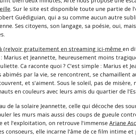
suffit bien deux minutes, Arte nous propose une esc
ille
. Sur le site est disponible toute une partie de 
obert Guédiguian, qui a su comme aucun autre subl
nne. Ses citoyens, son langage, sa poésie, oui, mais 
s.
à (re)voir gratuitement en streaming ici-même
en di
 :
Marius et Jeannette
, heureusement moins tragiqu
uliette. Ca raconte quoi ? C'est simple : Marius et Je
s abimés par la vie, se rencontrent, se chamaillent 
couvrent, et s'aiment. Sous le soleil, pas de misère,
auts en couleurs avec leurs amis du quartier de l'E
au de la solaire Jeannette, celle qui décoche des sou
rouler les murs mais aussi des coups de gueule contr
e et l'exploitation, on retrouve l'immense
Ariane As
es consoeurs, elle incarne l'âme de ce film intime et 