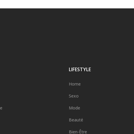
LIFESTYLE
Home
Sexo
ge
Mode
Beauté
Bien-Être