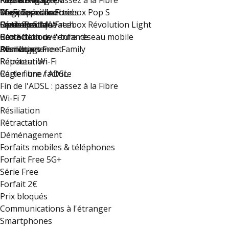
Fin de l'ADSL : passez à la Fibre
Reprise mobile
Résiliez votre FAI
Free s'engage
Freebox Pop
Wi-Fi 7
Montres connectées
Compte accès libre
Le groupe Iliad
Série Spéciale Freebox Pop S
Résiliation
Option eSIM Watch
Guide Pratique
Free recrute !
Série Spéciale Freebox Révolution Light
Rétractation
Carte de couverture réseau mobile
Protection de l'enfance
Box 5G
Déménagement
Résiliation
Plan du site
Avantages Free Family
Rétractation
Répéteur Wi-Fi
Régler une facture
Carte fibre / ADSL
Fin de l'ADSL : passez à la Fibre
Wi-Fi 7
Résiliation
Rétractation
Déménagement
Forfaits mobiles & téléphones
Forfait Free 5G+
Série Free
Forfait 2€
Prix bloqués
Communications à l'étranger
Smartphones