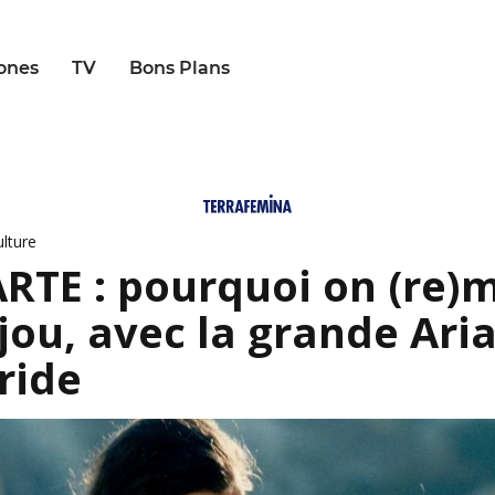
ones
TV
Bons Plans
ulture
ARTE : pourquoi on (re)
ijou, avec la grande Ari
ride