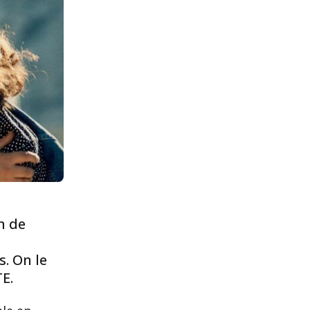
m de
. On le
E.