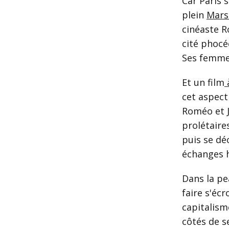
Car Paris 
plein
Marse
cinéaste R
cité phocée
Ses femme
Et un film
cet aspect
Roméo et J
prolétaire
puis se dé
échanges h
Dans la pe
faire s'éc
capitalism
côtés de s