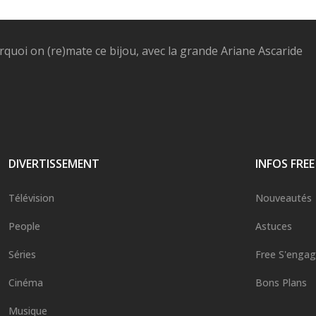
rquoi on (re)mate ce bijou, avec la grande Ariane Ascaride
DIVERTISSEMENT
INFOS FREE
Télévision
Nouveautés
People
Astuces
Séries
Free S'enga
Cinéma
Bons Plans
Musique