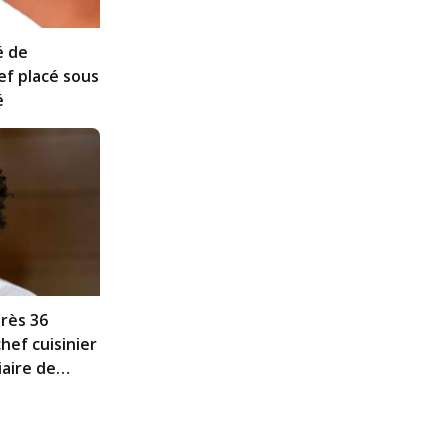
́ de
ef placé sous
́
rès 36
chef cuisinier
iaire de