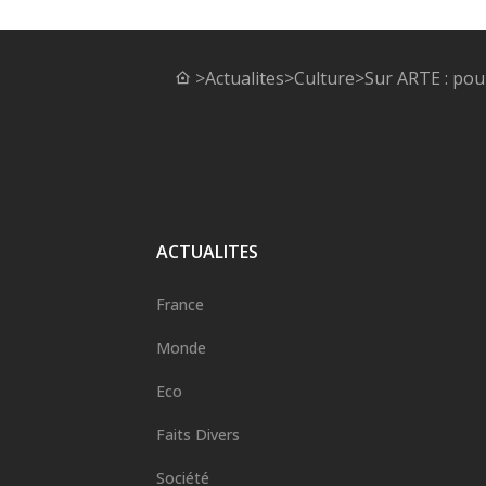
>
Actualites
>
Culture
>
Sur ARTE : pou
ACTUALITES
France
Monde
Eco
Faits Divers
Société