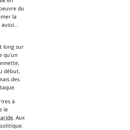
ale en
l'oeuvre du
imer la
aussi...
t long sur
e qu'un
annette,
au début,
 mais des
staque.
rires à
e le
caride
. Aux
politique.