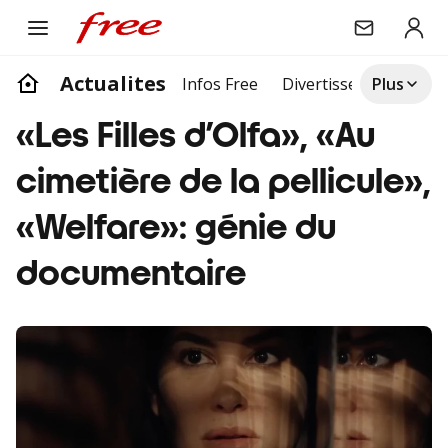
Actualites
Infos Free
Divertissement
Plus
Life
«Les Filles d’Olfa», «Au
cimetière de la pellicule»,
«Welfare»: génie du
documentaire