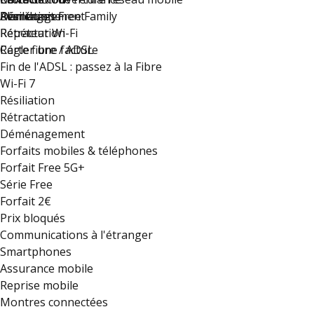
Déménagement
Résiliation
Plan du site
Avantages Free Family
Rétractation
Répéteur Wi-Fi
Régler une facture
Carte fibre / ADSL
Fin de l'ADSL : passez à la Fibre
Wi-Fi 7
Résiliation
Rétractation
Déménagement
Forfaits mobiles & téléphones
Forfait Free 5G+
Série Free
Forfait 2€
Prix bloqués
Communications à l'étranger
Smartphones
Assurance mobile
Reprise mobile
Montres connectées