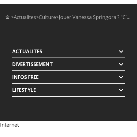
>
Actualites
>
Culture
>
Jouer Vanessa Springora ? "C'est faire partie d'une révolution", selon Ludivine Sagnier
ACTUALITES
DIVERTISSEMENT
INFOS FREE
LIFESTYLE
Internet