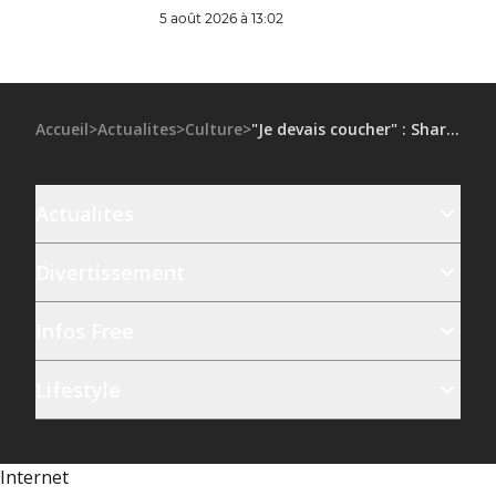
judiciaire de Paris, tous les détails !
5 août 2026 à 13:02
Accueil
>
Actualites
>
Culture
>
"Je devais coucher" : Sharon Stone balance un (très célèbre) "porc" de producteur
Actualites
Divertissement
Infos Free
Lifestyle
Internet