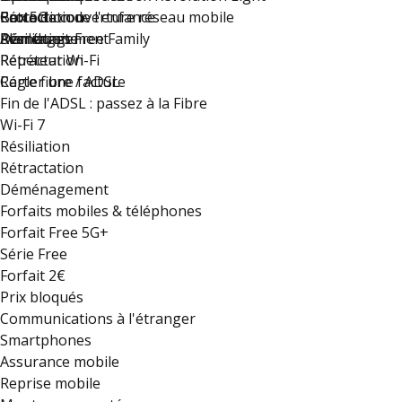
Rétractation
Carte de couverture réseau mobile
Protection de l'enfance
Box 5G
Déménagement
Résiliation
Plan du site
Avantages Free Family
Rétractation
Répéteur Wi-Fi
Régler une facture
Carte fibre / ADSL
Fin de l'ADSL : passez à la Fibre
Wi-Fi 7
Résiliation
Rétractation
Déménagement
Forfaits mobiles & téléphones
Forfait Free 5G+
Série Free
Forfait 2€
Prix bloqués
Communications à l'étranger
Smartphones
Assurance mobile
Reprise mobile