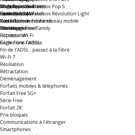
Wi-Fi 7
Montres connectées
Compte accès libre
Le groupe Iliad
Série Spéciale Freebox Pop S
Résiliation
Option eSIM Watch
Guide Pratique
Free recrute !
Série Spéciale Freebox Révolution Light
Rétractation
Carte de couverture réseau mobile
Protection de l'enfance
Box 5G
Déménagement
Résiliation
Plan du site
Avantages Free Family
Rétractation
Répéteur Wi-Fi
Régler une facture
Carte fibre / ADSL
Fin de l'ADSL : passez à la Fibre
Wi-Fi 7
Résiliation
Rétractation
Déménagement
Forfaits mobiles & téléphones
Forfait Free 5G+
Série Free
Forfait 2€
Prix bloqués
Communications à l'étranger
Smartphones