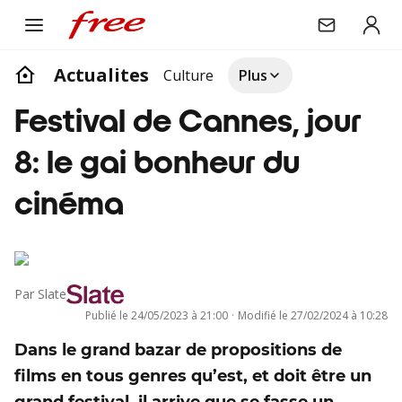
Actualites
Culture
Plus
Festival de Cannes, jour
8: le gai bonheur du
cinéma
Par
Slate
Publié le
24/05/2023 à 21:00
·
Modifié le
27/02/2024 à 10:28
Dans le grand bazar de propositions de
films en tous genres qu’est, et doit être un