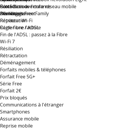
Rétractation
Carte de couverture réseau mobile
Protection de l'enfance
Box 5G
Déménagement
Résiliation
Plan du site
Avantages Free Family
Rétractation
Répéteur Wi-Fi
Régler une facture
Carte fibre / ADSL
Fin de l'ADSL : passez à la Fibre
Wi-Fi 7
Résiliation
Rétractation
Déménagement
Forfaits mobiles & téléphones
Forfait Free 5G+
Série Free
Forfait 2€
Prix bloqués
Communications à l'étranger
Smartphones
Assurance mobile
Reprise mobile