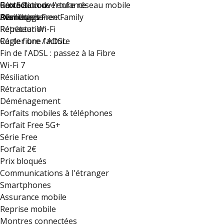
Rétractation
Carte de couverture réseau mobile
Protection de l'enfance
Box 5G
Déménagement
Résiliation
Plan du site
Avantages Free Family
Rétractation
Répéteur Wi-Fi
Régler une facture
Carte fibre / ADSL
Fin de l'ADSL : passez à la Fibre
Wi-Fi 7
Résiliation
Rétractation
Déménagement
Forfaits mobiles & téléphones
Forfait Free 5G+
Série Free
Forfait 2€
Prix bloqués
Communications à l'étranger
Smartphones
Assurance mobile
Reprise mobile
Montres connectées