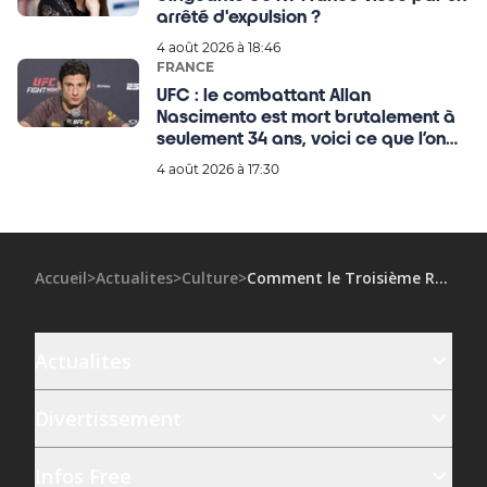
arrêté d'expulsion ?
4 août 2026 à 18:46
FRANCE
UFC : le combattant Allan
Nascimento est mort brutalement à
seulement 34 ans, voici ce que l’on
sait !
4 août 2026 à 17:30
Accueil
>
Actualites
>
Culture
>
Comment le Troisième Reich a manipulé la langue allemande pour servir son idéologie
Actualites
Divertissement
Infos Free