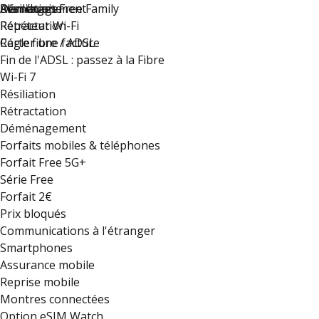
Déménagement
Résiliation
Plan du site
Avantages Free Family
Rétractation
Répéteur Wi-Fi
Régler une facture
Carte fibre / ADSL
Fin de l'ADSL : passez à la Fibre
Wi-Fi 7
Résiliation
Rétractation
Déménagement
Forfaits mobiles & téléphones
Forfait Free 5G+
Série Free
Forfait 2€
Prix bloqués
Communications à l'étranger
Smartphones
Assurance mobile
Reprise mobile
Montres connectées
Option eSIM Watch