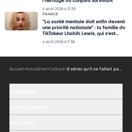
l'héritage du conjoint survivant
4 août 2026 à 15:39
FRANCE
"La santé mentale doit enfin devenir
une priorité nationale" : la famille du
TikTokeur Lhabib Lewis, qui s'est
donné la mort à l’âge de 20 ans,
4 août 2026 à 11:38
interpelle l’État !
Accueil
>
Actualites
>
Culture
>
8 séries qu’il ne fallait pas rater en 2023
Actualites
Divertissement
Infos Free